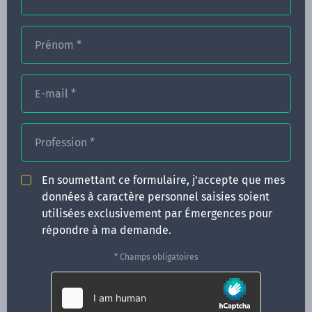
Prénom
*
FORMATIONS
NOS FORMATEURS
E-mail
*
CONGRÈS
Profession
*
ACTUALITÉS
INFOS PRATIQUES
En soumettant ce formulaire, j'accepte que mes
données à caractère personnel saisies soient
Qui sommes-nous ?
utilisées exclusivement par Émergences pour
CONTACT
répondre à ma demande.
35 boulevard Solférino
* Champs obligatoires
35000 Rennes
02 99 05 25 47