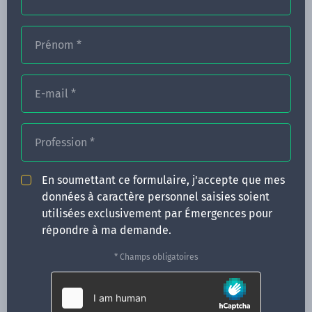
Prénom
*
FORMATIONS
NOS FORMATEURS
E-mail
*
CONGRÈS
Profession
*
ACTUALITÉS
INFOS PRATIQUES
En soumettant ce formulaire, j'accepte que mes
données à caractère personnel saisies soient
Qui sommes-nous ?
utilisées exclusivement par Émergences pour
CONTACT
répondre à ma demande.
35 boulevard Solférino
* Champs obligatoires
35000 Rennes
02 99 05 25 47