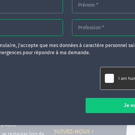
Prénom
*
Profession
*
ulaire, j'accepte que mes données à caractère personnel sais
mergences pour répondre à ma demande.
RATIQUES
CONTACT
inancer ma formation
35 boulevard Solférino
 (FIF PL, CPF, DPC)
35000 Rennes
e foire aux questions
02 99 05 25 47
tions en hypnose
Contactez-nous
ours de formation en
vec Emergences
Paiements sécurisés
former à Émergences à
à Paris
SUIVEZ-NOUS !
t se restaurer lors de