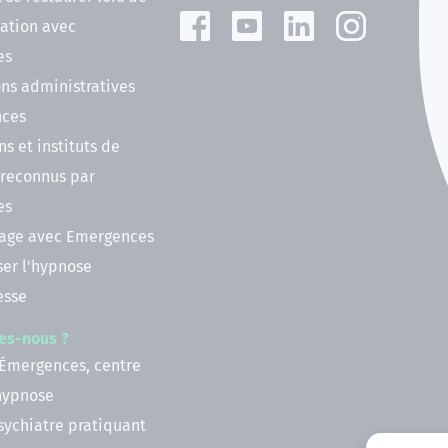
ation avec
es
ns administratives
nces
ns et instituts de
 reconnus par
es
nage avec Emergences
ser l'hypnose
esse
es-nous ?
 Émergences, centre
'hypnose
psychiatre pratiquant