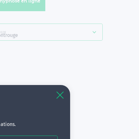
'hypnose en ligne
eux
ntrouge
à
s.
ations.