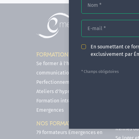
Nom
*
E-mail
*
En soumettant ce form
exclusivement par É
FORMATIONS
INFOS P
Se former à l'hypnose, l'IMO & la
Comment f
* Champs obligatoires
communication
en hypnose
Perfectionnements en Hypnose
FAQ - Notr
Ateliers d'hypnose en ligne
des forma
Formation intra-établissement
Votre parc
Emergences
Hypnose a
Venir se 
NOS FORMATEURS
Rennes ou 
79 formateurs Emergences en
Se loger e