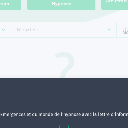
Ateliers d
tion
Hypnose
Formateur
Li
Mo
Aucune formation ne correspond 
votre recherche.
ous pouvez renouveler votre requête en élargissant vos critère
d'Emergences et du monde de l'hypnose avec la lettre d'inform