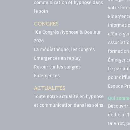
communication et hypnose dans
votre form
le soin
Emergenc
CONGRÈS
Informatio
10e Congrès Hypnose & Douleur
d'Emerge
2026
Associatio
La médiathèque, les congrès
formation
Emergences en replay
Émergenc
Retour sur les congrès
Le parrai
Emergences
pour diffu
Espace Pr
ACTUALITÉS
Toute notre actualité en hypnose
Qui somm
et communication dans les soins
Découvrir
dédié à l
Dr Virot, 