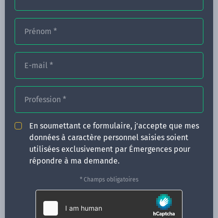
Prénom
*
FORMATIONS
NOS FORMATEURS
E-mail
*
CONGRÈS
Profession
*
ACTUALITÉS
INFOS PRATIQUES
En soumettant ce formulaire, j'accepte que mes
données à caractère personnel saisies soient
Qui sommes-nous ?
utilisées exclusivement par Émergences pour
CONTACT
répondre à ma demande.
35 boulevard Solférino
* Champs obligatoires
35000 Rennes
02 99 05 25 47