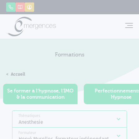
Panneau de gestion des cookies
Appeler
Catalogue
Mon compte
Emerg
Formations
Accueil
Formations
Se former à l'hypnose, l'IMO
Perfectionnement
& la communication
Hypnose
Thématiques
Anesthesie
Formateur
Hervé Musellec, formateur indépendant Emergences