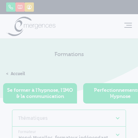
Panneau de gestion des cookies
Appeler
Catalogue
Mon compte
Emerg
Formations
Accueil
Formations
Se former à l'hypnose, l'IMO
Perfectionnement
& la communication
Hypnose
Thématiques
Formateur
Hervé Musellec, formateur indépendant Emergences