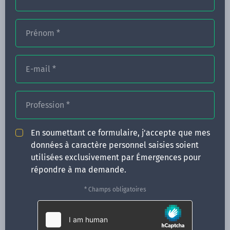
Prénom
*
FORMATIONS
NOS FORMATEURS
E-mail
*
CONGRÈS
Profession
*
ACTUALITÉS
INFOS PRATIQUES
En soumettant ce formulaire, j'accepte que mes
données à caractère personnel saisies soient
Qui sommes-nous ?
utilisées exclusivement par Émergences pour
CONTACT
répondre à ma demande.
35 boulevard Solférino
* Champs obligatoires
35000 Rennes
02 99 05 25 47