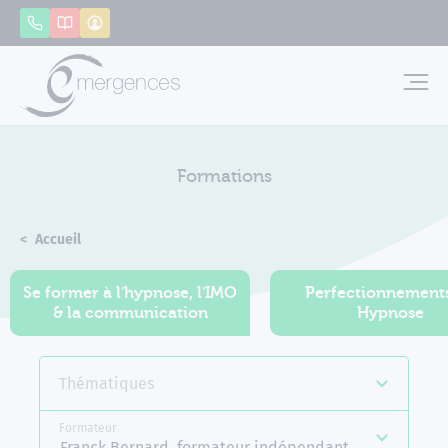
Panneau de gestion des cookies
Appeler
Catalogue
Mon compte
Emerg
Formations
Accueil
Formations
Se former à l'hypnose, l'IMO
Perfectionnement
& la communication
Hypnose
Thématiques
Formateur
Franck Bernard, formateur indépendant Emergences