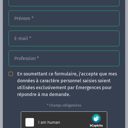
Prénom
*
FORMATIONS
NOS FORMATEURS
E-mail
*
CONGRÈS
Profession
*
ACTUALITÉS
INFOS PRATIQUES
En soumettant ce formulaire, j'accepte que mes
données à caractère personnel saisies soient
Qui sommes-nous ?
utilisées exclusivement par Émergences pour
CONTACT
répondre à ma demande.
35 boulevard Solférino
* Champs obligatoires
35000 Rennes
02 99 05 25 47