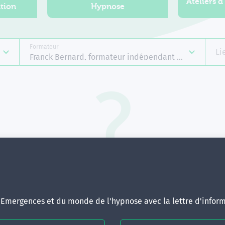
Ateliers d
tion
Hypnose
Formateur
Li
Franck Bernard, formateur indépendant Emergences
Aucune formation ne correspond 
votre recherche.
ous pouvez renouveler votre requête en élargissant vos critère
d'Emergences et du monde de l'hypnose avec la lettre d'inform