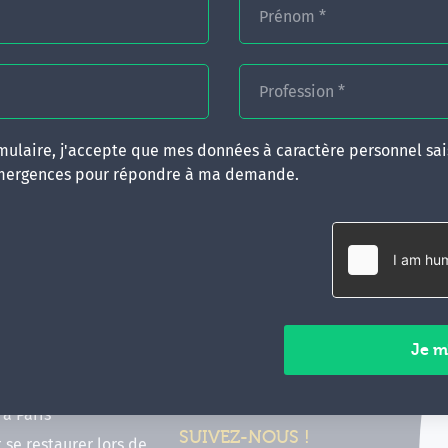
Prénom
*
Profession
*
ulaire, j'accepte que mes données à caractère personnel sais
mergences pour répondre à ma demande.
RATIQUES
CONTACT
inancer ma formation
35 boulevard Solférino
 (FIF PL, CPF, DPC)
35000 Rennes
e foire aux questions
02 99 05 25 47
tions en hypnose
Contactez-nous
ours de formation en
vec Emergences
Paiements sécurisés
former à Émergences à
à Paris
SUIVEZ-NOUS !
t se restaurer lors de