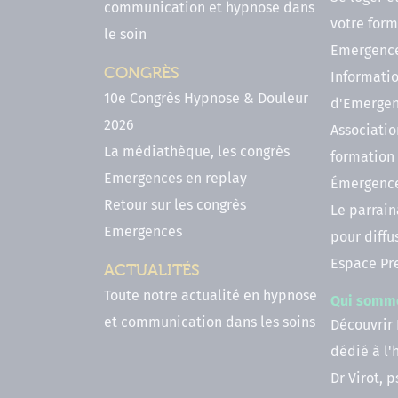
communication et hypnose dans
votre form
le soin
Emergenc
CONGRÈS
Informatio
10e Congrès Hypnose & Douleur
d'Emerge
2026
Associatio
La médiathèque, les congrès
formation
Emergences en replay
Émergenc
Retour sur les congrès
Le parrai
Emergences
pour diffu
Espace Pr
ACTUALITÉS
Toute notre actualité en hypnose
Qui somm
et communication dans les soins
Découvrir
dédié à l
Dr Virot, 