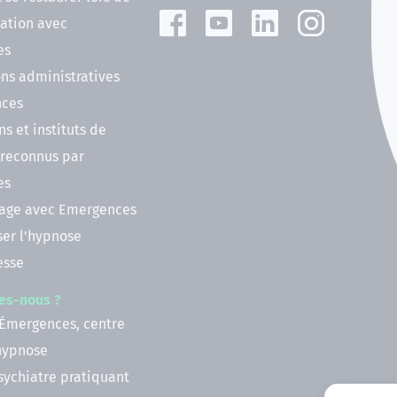
ation avec
es
ns administratives
nces
ns et instituts de
 reconnus par
es
nage avec Emergences
ser l'hypnose
esse
es-nous ?
 Émergences, centre
'hypnose
psychiatre pratiquant