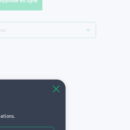
'hypnose en ligne
eux
à
s.
ations.