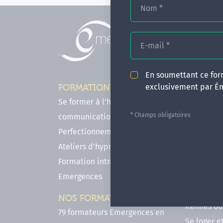
Nom
*
E-mail
*
En soumettant ce form
exclusivement par É
FORMATIONS
INFOS P
Se former à l'hypnose, l'IMO & la
Comment f
* Champs obligatoires
communication
en hypnose
Perfectionnements en Hypnose
FAQ - Notr
Ateliers d'hypnose en ligne
des forma
Formation intra-établissement
Votre parc
Emergences
Hypnose a
Venir se 
NOS FORMATEURS
Rennes ou 
79 formateurs Emergences en
Se loger e