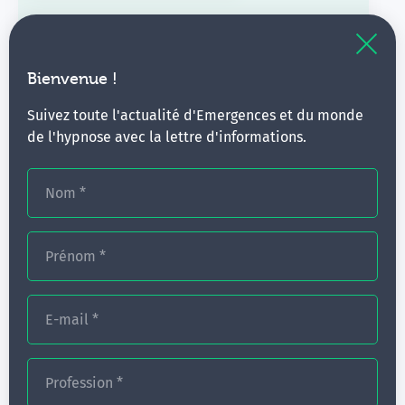
Hypnose, douleur aiguë et analgésie
12 jours
Bienvenue !
Suivez toute l'actualité d'Emergences et du monde
de l'hypnose avec la lettre d'informations.
Nom
*
Prénom
*
Complémentaire ∙
Hypnose
E-mail
*
Module avancé - Hypnose, douleur aiguë
et anesthésie
Profession
*
3 jours