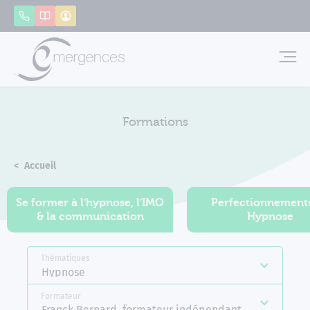
Panneau de gestion des cookies
Appeler
Catalogue
Mon compte
Emerg
Formations
Accueil
Formations
Se former à l'hypnose, l'IMO
Perfectionnement
& la communication
Hypnose
Thématiques
Hypnose
Formateur
Franck Bernard, formateur indépendant Emergences