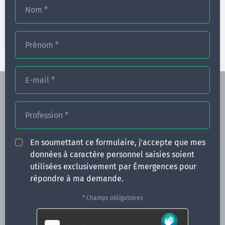
Nom
*
Hypnose, douleur aiguë et analgésie
12 jours
Prénom
*
E-mail
*
Profession
*
En soumettant ce formulaire, j'accepte que mes
FORMATIONS
données à caractère personnel saisies soient
NOS FORMATEURS
utilisées exclusivement par Émergences pour
répondre à ma demande.
CONGRÈS
* Champs obligatoires
ACTUALITÉS