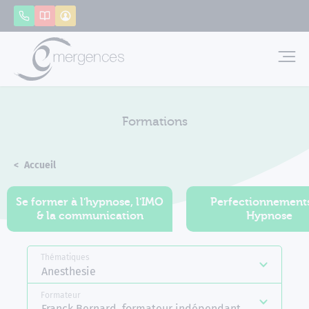
Panneau de gestion des cookies
Appeler
Catalogue
Mon compte
Emerg
Formations
Accueil
Formations
Se former à l'hypnose, l'IMO
Perfectionnement
& la communication
Hypnose
Thématiques
Anesthesie
Formateur
Franck Bernard, formateur indépendant Emergences