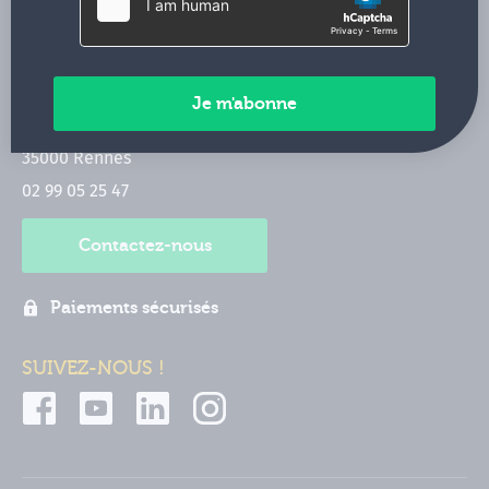
INFOS PRATIQUES
Qui sommes-nous ?
CONTACT
35 boulevard Solférino
35000 Rennes
02 99 05 25 47
Contactez-nous
Paiements sécurisés
SUIVEZ-NOUS !