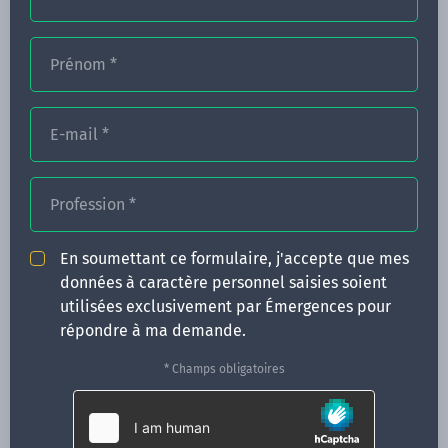
Prénom
*
FORMATIONS
NOS FORMATEURS
E-mail
*
CONGRÈS
Profession
*
ACTUALITÉS
INFOS PRATIQUES
En soumettant ce formulaire, j'accepte que mes
données à caractère personnel saisies soient
Qui sommes-nous ?
utilisées exclusivement par Émergences pour
CONTACT
répondre à ma demande.
35 boulevard Solférino
* Champs obligatoires
35000 Rennes
02 99 05 25 47