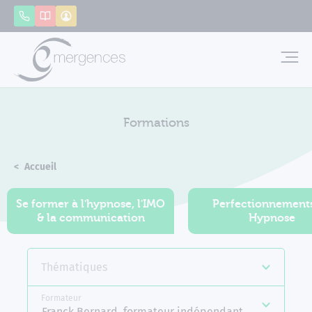
Panneau de gestion des cookies
Appeler
Catalogue
Mon compte
Emerg
Formations
Accueil
Formations
Se former à l'hypnose, l'IMO
Perfectionnement
& la communication
Hypnose
Thématiques
Formateur
Franck Bernard, formateur indépendant Emergences