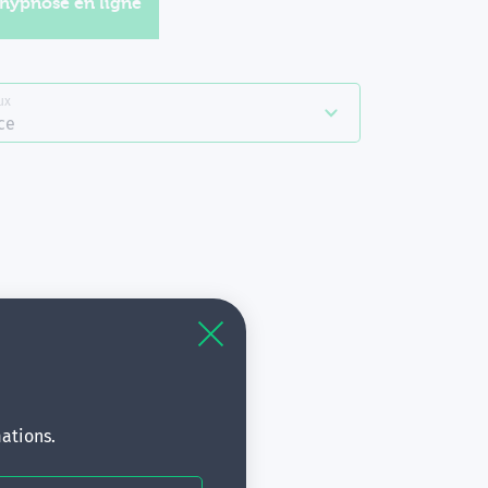
'hypnose en ligne
ux
ce
à
s.
ations.