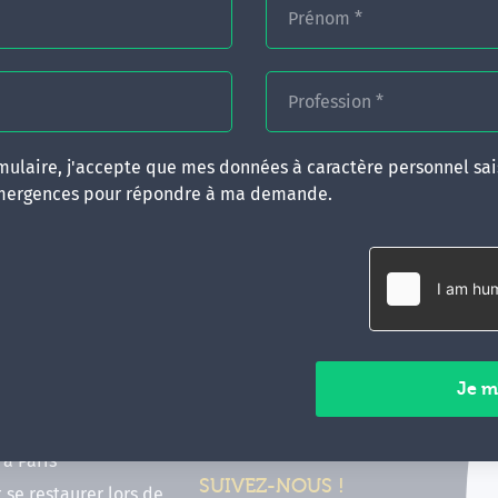
Prénom
*
Profession
*
ulaire, j'accepte que mes données à caractère personnel sais
mergences pour répondre à ma demande.
RATIQUES
CONTACT
inancer ma formation
35 boulevard Solférino
 (FIF PL, CPF, DPC)
35000 Rennes
e foire aux questions
02 99 05 25 47
tions en hypnose
Contactez-nous
ours de formation en
vec Emergences
Paiements sécurisés
former à Émergences à
à Paris
SUIVEZ-NOUS !
t se restaurer lors de