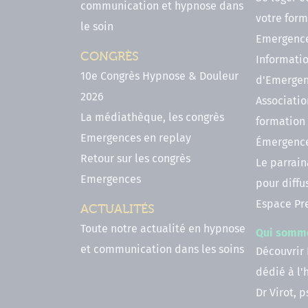
communication et hypnose dans
votre form
le soin
Emergenc
CONGRÈS
Informatio
10e Congrès Hypnose & Douleur
d'Emerge
2026
Associatio
La médiathèque, les congrès
formation
Emergences en replay
Émergenc
Retour sur les congrès
Le parrai
Emergences
pour diffu
Espace Pr
ACTUALITÉS
Toute notre actualité en hypnose
Qui somm
et communication dans les soins
Découvrir
dédié à l
Dr Virot, 