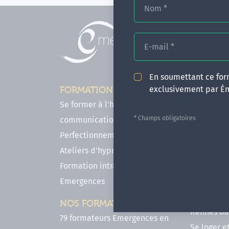
Nom
*
E-mail
*
En soumettant ce form
exclusivement par É
FORMATIONS
INFOS P
Se former à l'hypnose, l'IMO & la
Comment f
* Champs obligatoires
communication
en hypnose
Perfectionnements en Hypnose
FAQ - Notr
Ateliers d'hypnose en ligne
des forma
Formation intra-établissement
Votre parc
Emergences
Hypnose a
Venir se 
NOS FORMATEURS
Rennes ou 
79 formateurs Emergences en
Se loger e