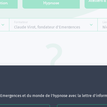
Ateliers d
tion
Hypnose
Formateur
Lie
Claude Virot, fondateur d'Emergences
Ni
Aucune formation ne correspond 
votre recherche.
ous pouvez renouveler votre requête en élargissant vos critère
d'Emergences et du monde de l'hypnose avec la lettre d'inform