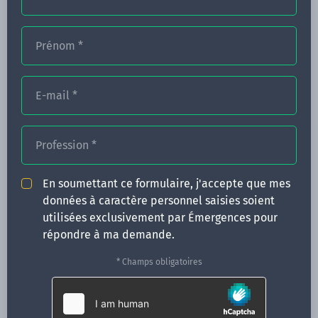
Prénom
*
FORMATIONS
NOS FORMATEURS
E-mail
*
CONGRÈS
Profession
*
ACTUALITÉS
INFOS PRATIQUES
En soumettant ce formulaire, j'accepte que mes
données à caractère personnel saisies soient
Qui sommes-nous ?
utilisées exclusivement par Émergences pour
CONTACT
répondre à ma demande.
35 boulevard Solférino
* Champs obligatoires
35000 Rennes
02 99 05 25 47