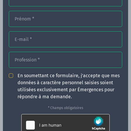
Prénom
*
FORMATIONS
NOS FORMATEURS
E-mail
*
CONGRÈS
Profession
*
ACTUALITÉS
INFOS PRATIQUES
En soumettant ce formulaire, j'accepte que mes
données à caractère personnel saisies soient
Qui sommes-nous ?
utilisées exclusivement par Émergences pour
CONTACT
répondre à ma demande.
35 boulevard Solférino
* Champs obligatoires
35000 Rennes
02 99 05 25 47