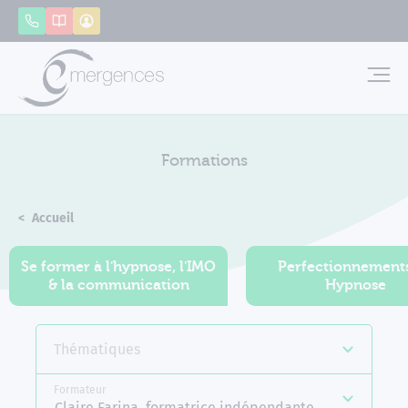
Panneau de gestion des cookies
Appeler
Catalogue
Mon compte
Emerg
Formations
Accueil
Formations
Se former à l'hypnose, l'IMO
Perfectionnement
& la communication
Hypnose
Thématiques
Formateur
Claire Farina, formatrice indépendante Emergences