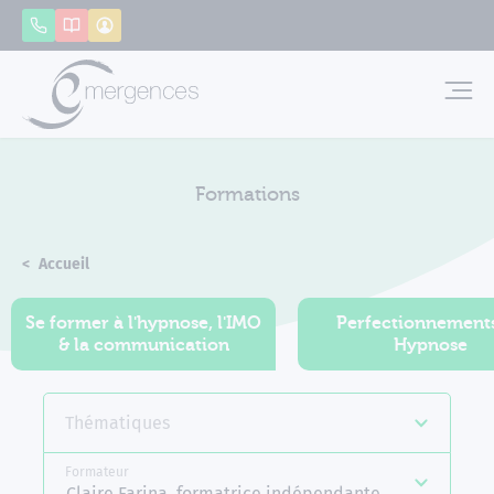
Panneau de gestion des cookies
Appeler
Catalogue
Mon compte
Emerg
Formations
Accueil
Formations
Se former à l'hypnose, l'IMO
Perfectionnement
& la communication
Hypnose
Thématiques
Formateur
Claire Farina, formatrice indépendante Emergences