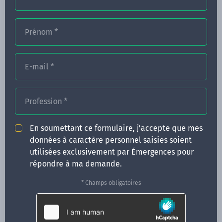
Prénom
*
FORMATIONS
NOS FORMATEURS
E-mail
*
CONGRÈS
Profession
*
ACTUALITÉS
INFOS PRATIQUES
En soumettant ce formulaire, j'accepte que mes
données à caractère personnel saisies soient
Qui sommes-nous ?
utilisées exclusivement par Émergences pour
CONTACT
répondre à ma demande.
35 boulevard Solférino
* Champs obligatoires
35000 Rennes
02 99 05 25 47