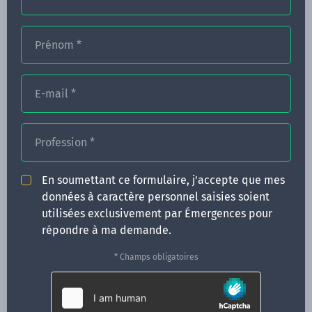
Prénom
*
FORMATIONS
NOS FORMATEURS
E-mail
*
CONGRÈS
Profession
*
ACTUALITÉS
INFOS PRATIQUES
En soumettant ce formulaire, j'accepte que mes
données à caractère personnel saisies soient
Qui sommes-nous ?
utilisées exclusivement par Émergences pour
CONTACT
répondre à ma demande.
35 boulevard Solférino
* Champs obligatoires
35000 Rennes
02 99 05 25 47