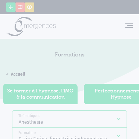
Panneau de gestion des cookies
Appeler
Catalogue
Mon compte
Emerg
Formations
Accueil
Formations
Se former à l'hypnose, l'IMO
Perfectionnement
& la communication
Hypnose
Thématiques
Anesthesie
Formateur
Claire Farina, formatrice indépendante Emergences