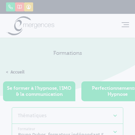
Panneau de gestion des cookies
Appeler
Catalogue
Mon compte
Emerg
Formations
Accueil
Formations
Se former à l'hypnose, l'IMO
Perfectionnement
& la communication
Hypnose
Thématiques
Formateur
Bruno Dubos, formateur indépendant Emergences