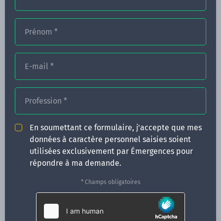
Prénom
*
FORMATIONS
NOS FORMATEURS
E-mail
*
CONGRÈS
Profession
*
ACTUALITÉS
INFOS PRATIQUES
En soumettant ce formulaire, j'accepte que mes
données à caractère personnel saisies soient
Qui sommes-nous ?
utilisées exclusivement par Émergences pour
CONTACT
répondre à ma demande.
35 boulevard Solférino
* Champs obligatoires
35000 Rennes
02 99 05 25 47