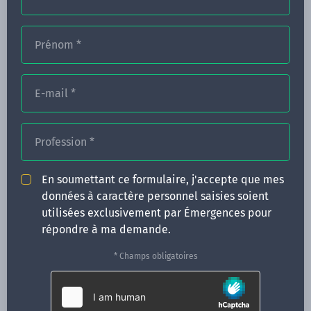
Prénom
*
FORMATIONS
NOS FORMATEURS
E-mail
*
CONGRÈS
Profession
*
ACTUALITÉS
INFOS PRATIQUES
En soumettant ce formulaire, j'accepte que mes
données à caractère personnel saisies soient
Qui sommes-nous ?
utilisées exclusivement par Émergences pour
CONTACT
répondre à ma demande.
35 boulevard Solférino
* Champs obligatoires
35000 Rennes
02 99 05 25 47