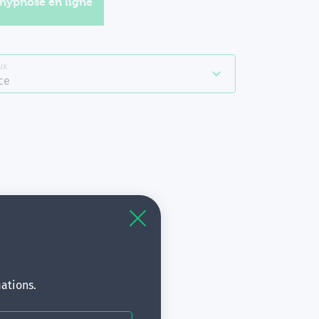
'hypnose en ligne
ux
ce
à
s.
ations.