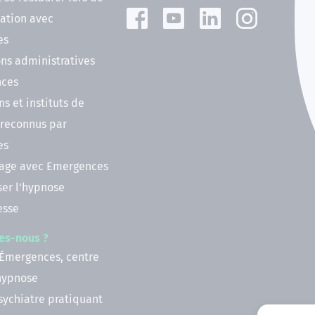
ation avec
es
ns administratives
nces
ns et instituts de
 reconnus par
es
nage avec Emergences
ser l'hypnose
esse
es-nous ?
 Émergences, centre
'hypnose
psychiatre pratiquant