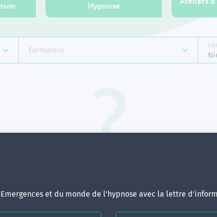
Ateliers d
tion
Hypnose
Lie
Formateur
Ni
Aucune formation ne correspond 
votre recherche.
ous pouvez renouveler votre requête en élargissant vos critère
d'Emergences et du monde de l'hypnose avec la lettre d'inform