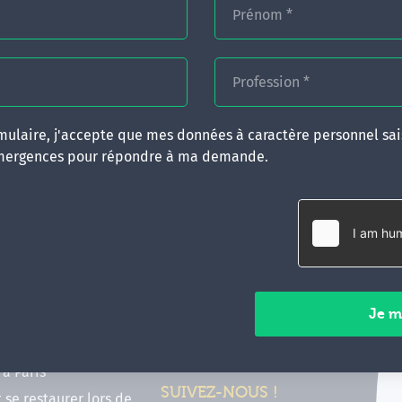
Prénom
*
Profession
*
ulaire, j'accepte que mes données à caractère personnel sais
mergences pour répondre à ma demande.
RATIQUES
CONTACT
inancer ma formation
35 boulevard Solférino
 (FIF PL, CPF, DPC)
35000 Rennes
e foire aux questions
02 99 05 25 47
tions en hypnose
Contactez-nous
ours de formation en
vec Emergences
Paiements sécurisés
former à Émergences à
à Paris
SUIVEZ-NOUS !
t se restaurer lors de