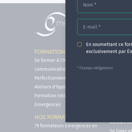
Nom
*
E-mail
*
En soumettant ce form
exclusivement par É
FORMATIONS
INFOS P
Se former à l'hypnose, l'IMO & la
Comment f
* Champs obligatoires
communication
en hypnose
Perfectionnements en Hypnose
FAQ - Notr
Ateliers d'hypnose en ligne
des forma
Formation intra-établissement
Votre parc
Emergences
Hypnose a
Venir se 
NOS FORMATEURS
Rennes ou 
79 formateurs Emergences en
Se loger e