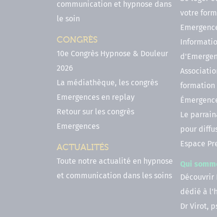
communication et hypnose dans
votre form
le soin
Emergenc
CONGRÈS
Informatio
10e Congrès Hypnose & Douleur
d'Emerge
2026
Associatio
La médiathèque, les congrès
formation
Emergences en replay
Émergenc
Retour sur les congrès
Le parrai
Emergences
pour diffu
Espace Pr
ACTUALITÉS
Toute notre actualité en hypnose
Qui somm
et communication dans les soins
Découvrir
dédié à l
Dr Virot, 