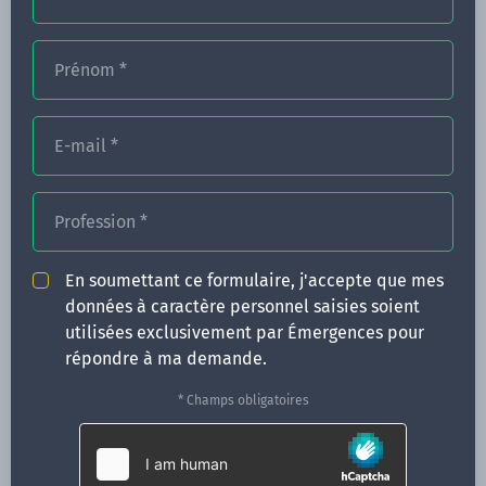
Prénom
*
FORMATIONS
NOS FORMATEURS
E-mail
*
CONGRÈS
Profession
*
ACTUALITÉS
INFOS PRATIQUES
En soumettant ce formulaire, j'accepte que mes
données à caractère personnel saisies soient
Qui sommes-nous ?
utilisées exclusivement par Émergences pour
CONTACT
répondre à ma demande.
35 boulevard Solférino
* Champs obligatoires
35000 Rennes
02 99 05 25 47