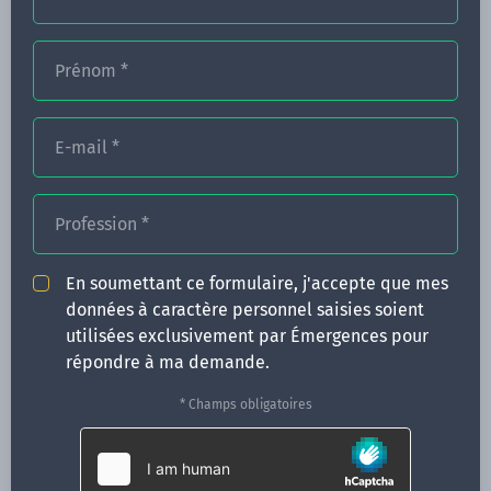
Prénom
*
FORMATIONS
NOS FORMATEURS
E-mail
*
CONGRÈS
Profession
*
ACTUALITÉS
INFOS PRATIQUES
En soumettant ce formulaire, j'accepte que mes
données à caractère personnel saisies soient
Qui sommes-nous ?
utilisées exclusivement par Émergences pour
CONTACT
répondre à ma demande.
35 boulevard Solférino
* Champs obligatoires
35000 Rennes
02 99 05 25 47