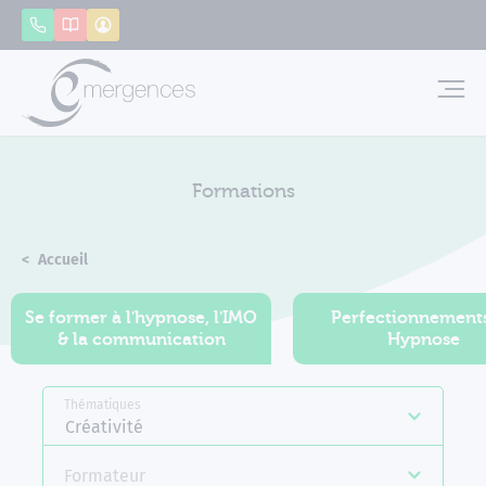
Panneau de gestion des cookies
Appeler
Catalogue
Mon compte
Emerg
Formations
Accueil
Formations
Se former à l'hypnose, l'IMO
Perfectionnement
& la communication
Hypnose
Thématiques
Créativité
Formateur