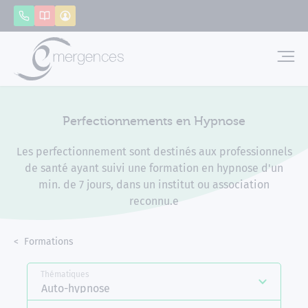
Panneau de gestion des cookies
Appeler
Catalogue
Mon compte
Emerg
Perfectionnements en Hypnose
Les perfectionnement sont destinés aux professionnels
de santé ayant suivi une formation en hypnose d'un
min. de 7 jours, dans un institut ou association
reconnu.e
Accueil
Formations
Perfectionnements en Hypnose
Thématiques
Auto-hypnose