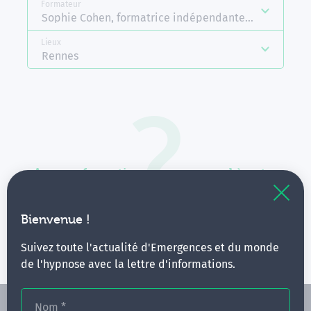
Formateur
Sophie Cohen, formatrice indépendante Emergences
Lieux
Rennes
Aucune formation ne correspond à votre
recherche.
Vous pouvez renouveler votre requête en élargissant
Bienvenue !
vos critères.
Suivez toute l'actualité d'Emergences et du monde
de l'hypnose avec la lettre d'informations.
Nom
*