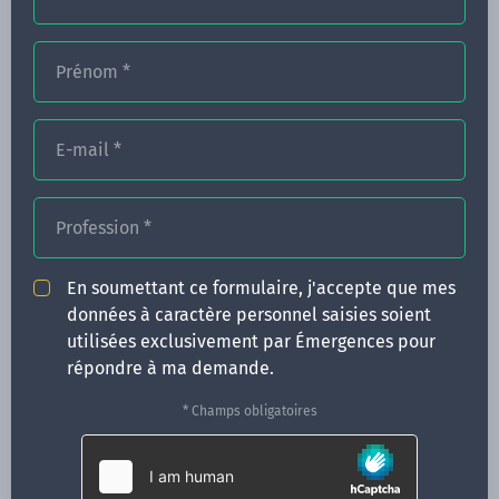
Prénom
*
FORMATIONS
E-mail
*
NOS FORMATEURS
CONGRÈS
Profession
*
ACTUALITÉS
En soumettant ce formulaire, j'accepte que mes
INFOS PRATIQUES
données à caractère personnel saisies soient
utilisées exclusivement par Émergences pour
Qui sommes-nous ?
répondre à ma demande.
CONTACT
* Champs obligatoires
35 boulevard Solférino
35000 Rennes
02 99 05 25 47