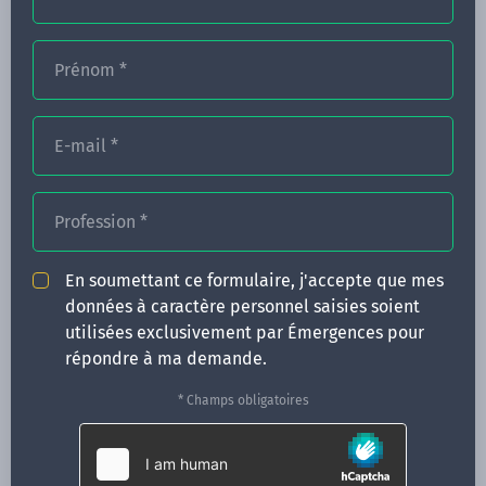
Prénom
*
FORMATIONS
E-mail
*
NOS FORMATEURS
CONGRÈS
Profession
*
ACTUALITÉS
En soumettant ce formulaire, j'accepte que mes
INFOS PRATIQUES
données à caractère personnel saisies soient
utilisées exclusivement par Émergences pour
Qui sommes-nous ?
répondre à ma demande.
CONTACT
* Champs obligatoires
35 boulevard Solférino
35000 Rennes
02 99 05 25 47