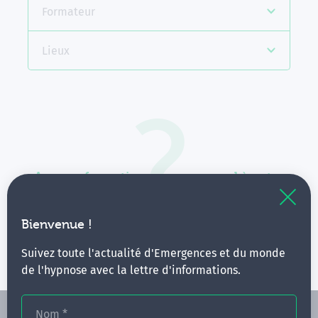
Formateur
Lieux
Aucune formation ne correspond à votre
recherche.
Vous pouvez renouveler votre requête en élargissant
Bienvenue !
vos critères.
Suivez toute l'actualité d'Emergences et du monde
de l'hypnose avec la lettre d'informations.
Nom
*