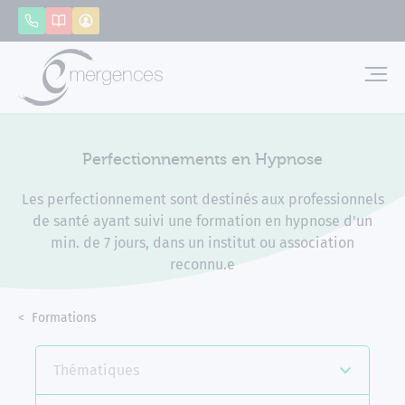
Panneau de gestion des cookies
Appeler
Catalogue
Mon compte
Emerg
Perfectionnements en Hypnose
Les perfectionnement sont destinés aux professionnels
de santé ayant suivi une formation en hypnose d'un
min. de 7 jours, dans un institut ou association
reconnu.e
Accueil
Formations
Perfectionnements en Hypnose
Thématiques