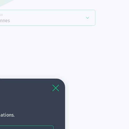
ux
nnes
à
s.
ations.