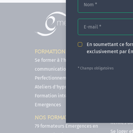
Nom
*
E-mail
*
En soumettant ce form
exclusivement par É
FORMATIONS
INFOS P
Se former à l'hypnose, l'IMO & la
Comment f
* Champs obligatoires
communication
en hypnose
Perfectionnements en Hypnose
FAQ - Notr
Ateliers d'hypnose en ligne
des forma
Formation intra-établissement
Votre parc
Emergences
Hypnose a
Venir se 
NOS FORMATEURS
Rennes ou 
79 formateurs Emergences en
Se loger e