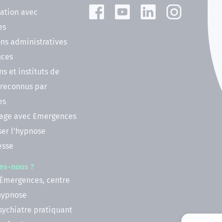
ation avec
es
ns administratives
nces
ns et instituts de
 reconnus par
es
nage avec Emergences
ser l'hypnose
esse
es-nous ?
 Émergences, centre
'hypnose
psychiatre pratiquant