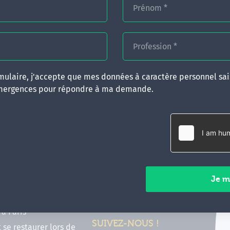
Prénom
*
Profession
*
ulaire, j'accepte que mes données à caractère personnel sais
mergences pour répondre à ma demande.
RATIQUES
CONTACT
inancer ma formation
35 boulevard Solférino
 (FIF PL, CPF, DPC)
35000 Rennes
e foire aux questions
02 99 05 25 47
tions en hypnose
Contactez-nous
ours de formation en
vec Emergences
Paiements sécurisés
former à Émergences à
à Paris
SUIVEZ-NOUS !
t se restaurer lors de