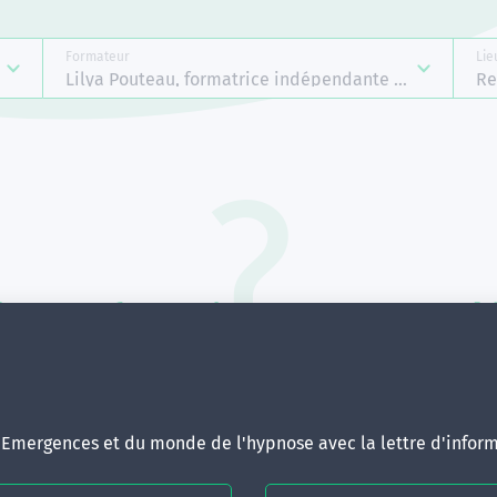
Formateur
Lie
Lilya Pouteau, formatrice indépendante Emergences
Re
Aucune formation ne correspond 
votre recherche.
ous pouvez renouveler votre requête en élargissant vos critère
d'Emergences et du monde de l'hypnose avec la lettre d'inform