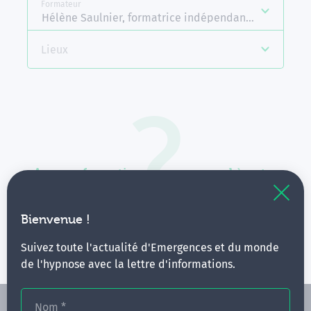
Formateur
Hélène Saulnier, formatrice indépendante Emergenc
Lieux
Aucune formation ne correspond à votre
recherche.
Vous pouvez renouveler votre requête en élargissant
Bienvenue !
vos critères.
Suivez toute l'actualité d'Emergences et du monde
de l'hypnose avec la lettre d'informations.
Nom
*