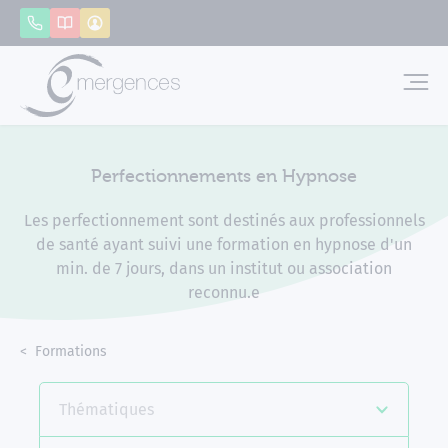
Panneau de gestion des cookies
Appeler
Catalogue
Mon compte
Emerg
Perfectionnements en Hypnose
Les perfectionnement sont destinés aux professionnels
de santé ayant suivi une formation en hypnose d'un
min. de 7 jours, dans un institut ou association
reconnu.e
Accueil
Formations
Perfectionnements en Hypnose
Thématiques