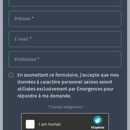
Prénom
*
FORMATIONS
E-mail
*
NOS FORMATEURS
CONGRÈS
Profession
*
ACTUALITÉS
En soumettant ce formulaire, j'accepte que mes
INFOS PRATIQUES
données à caractère personnel saisies soient
utilisées exclusivement par Émergences pour
Qui sommes-nous ?
répondre à ma demande.
CONTACT
* Champs obligatoires
35 boulevard Solférino
35000 Rennes
02 99 05 25 47