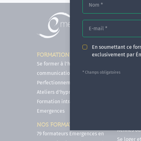
Nom
*
E-mail
*
En soumettant ce form
exclusivement par É
FORMATIONS
INFOS P
Se former à l'hypnose, l'IMO & la
Comment f
* Champs obligatoires
communication
en hypnose
Perfectionnements en Hypnose
FAQ - Notr
Ateliers d'hypnose en ligne
des forma
Formation intra-établissement
Votre parc
Emergences
Hypnose a
Venir se 
NOS FORMATEURS
Rennes ou 
79 formateurs Emergences en
Se loger e