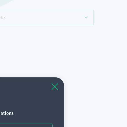
eux
es
à
s.
ations.