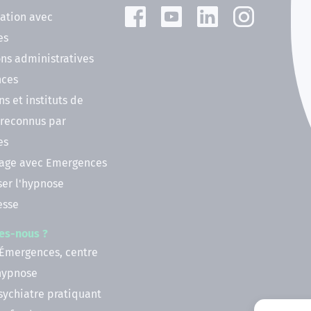
ation avec
es
ns administratives
nces
ns et instituts de
 reconnus par
es
nage avec Emergences
ser l'hypnose
esse
es-nous ?
 Émergences, centre
'hypnose
psychiatre pratiquant