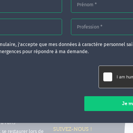
Prénom
*
Profession
*
ulaire, j'accepte que mes données à caractère personnel sais
mergences pour répondre à ma demande.
RATIQUES
CONTACT
inancer ma formation
35 boulevard Solférino
 (FIF PL, CPF, DPC)
35000 Rennes
e foire aux questions
02 99 05 25 47
tions en hypnose
Contactez-nous
ours de formation en
vec Emergences
Paiements sécurisés
former à Émergences à
à Paris
SUIVEZ-NOUS !
t se restaurer lors de