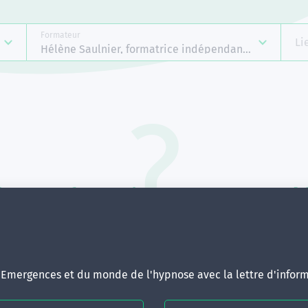
Formateur
Li
Hélène Saulnier, formatrice indépendante Emergenc
Aucune formation ne correspond 
votre recherche.
ous pouvez renouveler votre requête en élargissant vos critère
d'Emergences et du monde de l'hypnose avec la lettre d'inform