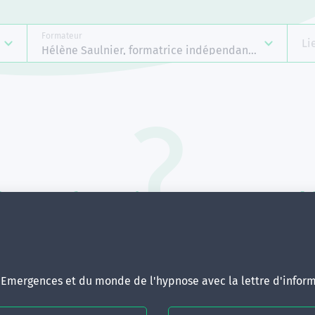
Formateur
Li
Hélène Saulnier, formatrice indépendante Emergenc
Aucune formation ne correspond 
votre recherche.
ous pouvez renouveler votre requête en élargissant vos critère
d'Emergences et du monde de l'hypnose avec la lettre d'inform