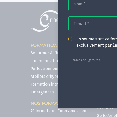
Nom
*
E-mail
*
En soumettant ce form
exclusivement par É
FORMATIONS
INFOS P
Se former à l'hypnose, l'IMO & la
Comment f
* Champs obligatoires
communication
en hypnose
Perfectionnements en Hypnose
FAQ - Notr
Ateliers d'hypnose en ligne
des forma
Formation intra-établissement
Votre parc
Emergences
Hypnose a
Venir se 
NOS FORMATEURS
Rennes ou 
79 formateurs Emergences en
Se loger e