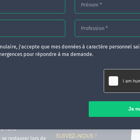
Prénom
*
Profession
*
ulaire, j'accepte que mes données à caractère personnel sais
mergences pour répondre à ma demande.
RATIQUES
CONTACT
inancer ma formation
35 boulevard Solférino
 (FIF PL, CPF, DPC)
35000 Rennes
e foire aux questions
02 99 05 25 47
tions en hypnose
Contactez-nous
ours de formation en
vec Emergences
Paiements sécurisés
former à Émergences à
à Paris
SUIVEZ-NOUS !
t se restaurer lors de