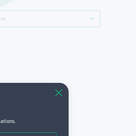
eux
es
à
s.
ations.