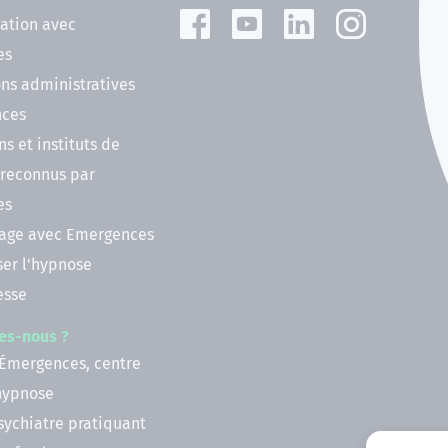
ation avec
es
ns administratives
nces
ns et instituts de
 reconnus par
es
nage avec Emergences
ser l'hypnose
esse
es-nous ?
 Émergences, centre
'hypnose
psychiatre pratiquant