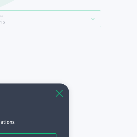
ux
es
ris
à
s.
ations.