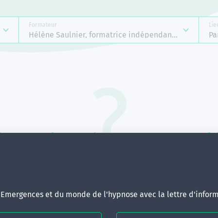
Formateur
Lie
Hélène Saulnier, formatrice indépendante Emergenc
Pa
Aucune formation ne correspond 
votre recherche.
ous pouvez renouveler votre requête en élargissant vos critère
d'Emergences et du monde de l'hypnose avec la lettre d'inform