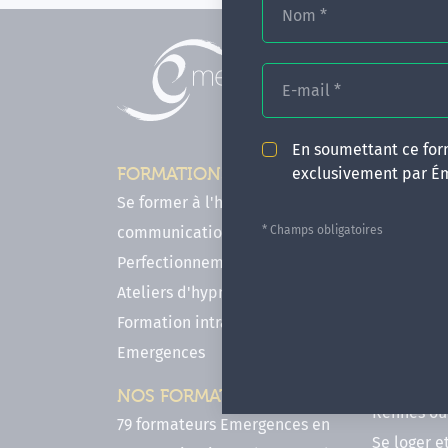
Nom
*
E-mail
*
En soumettant ce form
exclusivement par É
FORMATIONS
INFOS P
Se former à l'hypnose, l'IMO & la
Comment f
* Champs obligatoires
communication
en hypnose
Perfectionnements en Hypnose
FAQ - Notr
Ateliers d'hypnose en ligne
des forma
Formation intra-établissement
Votre parc
Emergences
Hypnose a
Venir se 
NOS FORMATEURS
Rennes ou 
79 formateurs Emergences en
Se loger e