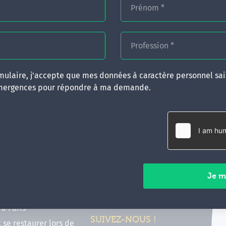
Prénom
*
Profession
*
ulaire, j'accepte que mes données à caractère personnel sais
mergences pour répondre à ma demande.
RATIQUES
CONTACT
inancer ma formation
35 boulevard Solférino
 (FIF PL, CPF, DPC)
35000 Rennes
e foire aux questions
02 99 05 25 47
tions en hypnose
Contactez-nous
ours de formation en
vec Emergences
Paiements sécurisés
former à Émergences à
à Paris
SUIVEZ-NOUS !
t se restaurer lors de