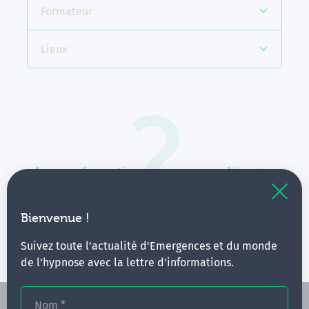
Formateur
Lieux
Aucune formation ne correspond à votre
recherche.
Vous pouvez renouveler votre requête en élargissant
Bienvenue !
vos critères.
Suivez toute l'actualité d'Emergences et du monde
de l'hypnose avec la lettre d'informations.
Nom
*