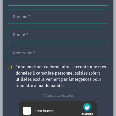
Prénom
*
FORMATIONS
E-mail
*
NOS FORMATEURS
CONGRÈS
Profession
*
ACTUALITÉS
En soumettant ce formulaire, j'accepte que mes
INFOS PRATIQUES
données à caractère personnel saisies soient
utilisées exclusivement par Émergences pour
Qui sommes-nous ?
répondre à ma demande.
CONTACT
* Champs obligatoires
35 boulevard Solférino
35000 Rennes
02 99 05 25 47