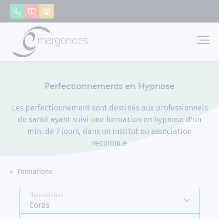
Panneau de gestion des cookies
Appeler
Catalogue
Mon compte
Emerg
Perfectionnements en Hypnose
Les perfectionnement sont destinés aux professionnels
de santé ayant suivi une formation en hypnose d'un
min. de 7 jours, dans un institut ou association
reconnu.e
Accueil
Formations
Perfectionnements en Hypnose
Thématiques
Corps