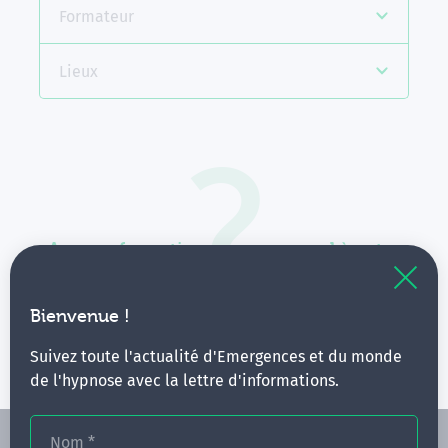
Formateur
Lieux
Aucune formation ne correspond à votre
recherche.
Vous pouvez renouveler votre requête en élargissant
Bienvenue !
vos critères.
Suivez toute l'actualité d'Emergences et du monde
de l'hypnose avec la lettre d'informations.
Nom
*