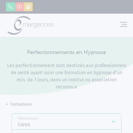
Panneau de gestion des cookies
Appeler
Catalogue
Mon compte
Emerg
Perfectionnements en Hypnose
Les perfectionnement sont destinés aux professionnels
de santé ayant suivi une formation en hypnose d'un
min. de 7 jours, dans un institut ou association
reconnu.e
Accueil
Formations
Perfectionnements en Hypnose
Thématiques
Corps