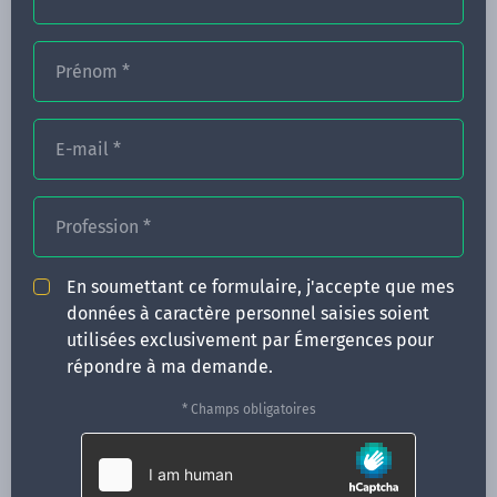
Prénom
*
FORMATIONS
E-mail
*
NOS FORMATEURS
CONGRÈS
Profession
*
ACTUALITÉS
En soumettant ce formulaire, j'accepte que mes
INFOS PRATIQUES
données à caractère personnel saisies soient
utilisées exclusivement par Émergences pour
Qui sommes-nous ?
répondre à ma demande.
CONTACT
* Champs obligatoires
35 boulevard Solférino
35000 Rennes
02 99 05 25 47