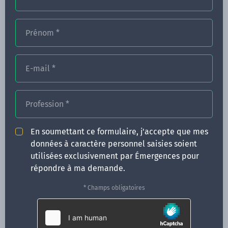
Prénom
*
FORMATIONS
E-mail
*
NOS FORMATEURS
CONGRÈS
Profession
*
ACTUALITÉS
En soumettant ce formulaire, j'accepte que mes
INFOS PRATIQUES
données à caractère personnel saisies soient
utilisées exclusivement par Émergences pour
Qui sommes-nous ?
répondre à ma demande.
CONTACT
* Champs obligatoires
35 boulevard Solférino
35000 Rennes
02 99 05 25 47