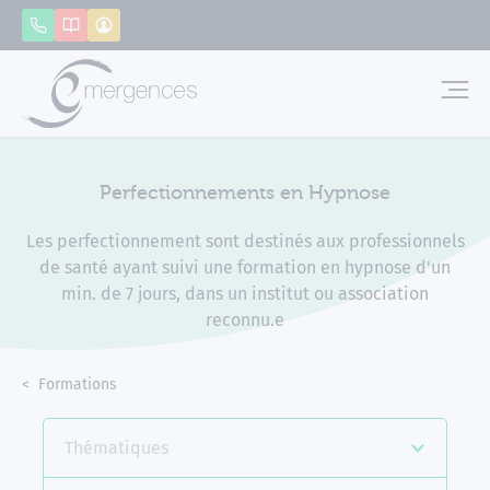
Panneau de gestion des cookies
Appeler
Catalogue
Mon compte
Emerg
Perfectionnements en Hypnose
Les perfectionnement sont destinés aux professionnels
de santé ayant suivi une formation en hypnose d'un
min. de 7 jours, dans un institut ou association
reconnu.e
Accueil
Formations
Perfectionnements en Hypnose
Thématiques