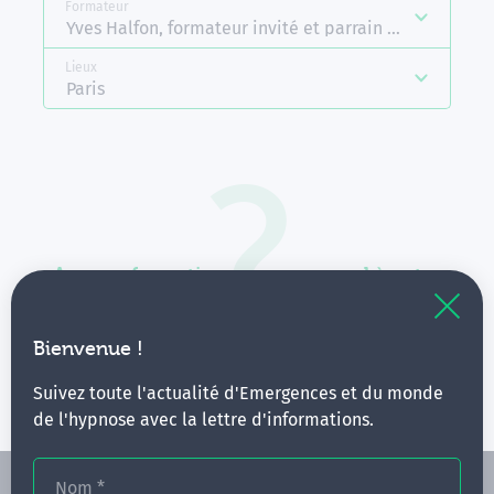
Formateur
Yves Halfon, formateur invité et parrain d'Emergence
Lieux
Paris
Aucune formation ne correspond à votre
recherche.
Vous pouvez renouveler votre requête en élargissant
Bienvenue !
vos critères.
Suivez toute l'actualité d'Emergences et du monde
de l'hypnose avec la lettre d'informations.
Nom
*