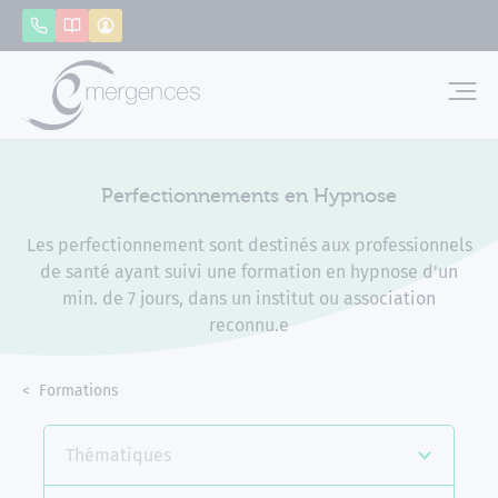
Panneau de gestion des cookies
Appeler
Catalogue
Mon compte
Emerg
Perfectionnements en Hypnose
Les perfectionnement sont destinés aux professionnels
de santé ayant suivi une formation en hypnose d'un
min. de 7 jours, dans un institut ou association
reconnu.e
Accueil
Formations
Perfectionnements en Hypnose
Thématiques