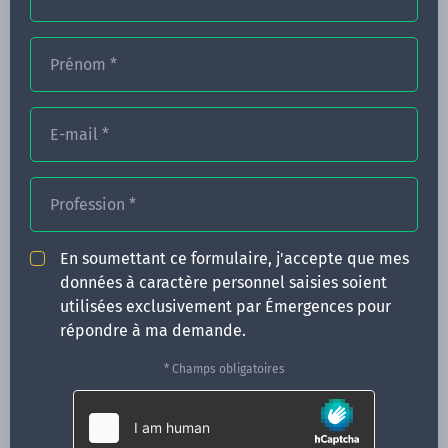
Prénom
*
FORMATIONS
E-mail
*
NOS FORMATEURS
CONGRÈS
Profession
*
ACTUALITÉS
En soumettant ce formulaire, j'accepte que mes
INFOS PRATIQUES
données à caractère personnel saisies soient
utilisées exclusivement par Émergences pour
Qui sommes-nous ?
répondre à ma demande.
CONTACT
* Champs obligatoires
35 boulevard Solférino
35000 Rennes
02 99 05 25 47