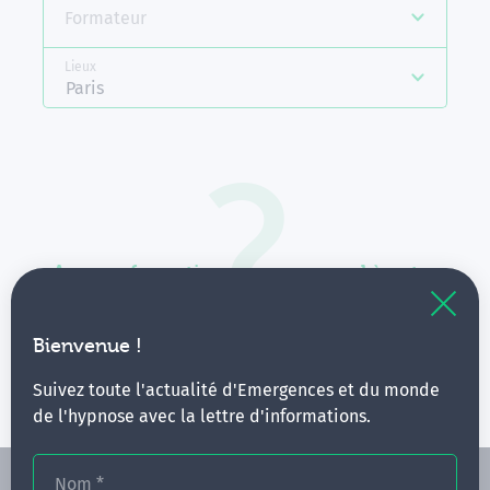
Formateur
Lieux
Paris
Aucune formation ne correspond à votre
recherche.
Vous pouvez renouveler votre requête en élargissant
Bienvenue !
vos critères.
Suivez toute l'actualité d'Emergences et du monde
de l'hypnose avec la lettre d'informations.
Nom
*