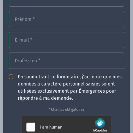
Prénom
*
FORMATIONS
E-mail
*
NOS FORMATEURS
CONGRÈS
Profession
*
ACTUALITÉS
En soumettant ce formulaire, j'accepte que mes
INFOS PRATIQUES
données à caractère personnel saisies soient
utilisées exclusivement par Émergences pour
Qui sommes-nous ?
répondre à ma demande.
CONTACT
* Champs obligatoires
35 boulevard Solférino
35000 Rennes
02 99 05 25 47