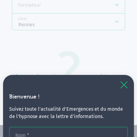
Formateur
Lieux
Rennes
Aucune formation ne correspond à votre
recherche.
Vous pouvez renouveler votre requête en élargissant
Bienvenue !
vos critères.
Suivez toute l'actualité d'Emergences et du monde
de l'hypnose avec la lettre d'informations.
Nom
*