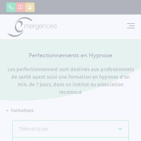
Panneau de gestion des cookies
Appeler
Catalogue
Mon compte
Emerg
Perfectionnements en Hypnose
Les perfectionnement sont destinés aux professionnels
de santé ayant suivi une formation en hypnose d'un
min. de 7 jours, dans un institut ou association
reconnu.e
Accueil
Formations
Perfectionnements en Hypnose
Thématiques