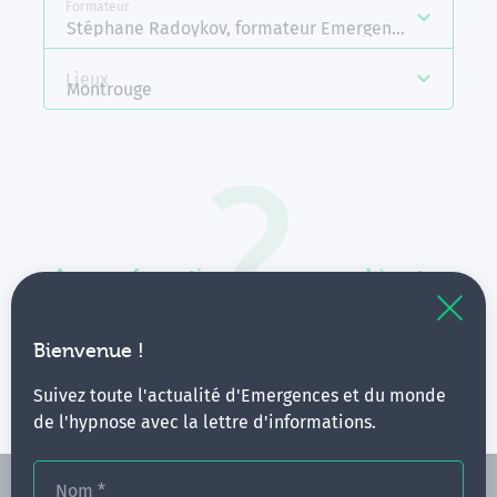
Formateur
Stéphane Radoykov, formateur Emergences
Lieux
Montrouge
Aucune formation ne correspond à votre
recherche.
Vous pouvez renouveler votre requête en élargissant
Bienvenue !
vos critères.
Suivez toute l'actualité d'Emergences et du monde
de l'hypnose avec la lettre d'informations.
Nom
*