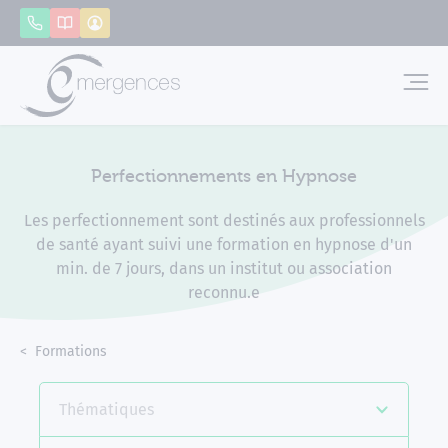
Panneau de gestion des cookies
Appeler
Catalogue
Mon compte
Emerg
Perfectionnements en Hypnose
Les perfectionnement sont destinés aux professionnels
de santé ayant suivi une formation en hypnose d'un
min. de 7 jours, dans un institut ou association
reconnu.e
Accueil
Formations
Perfectionnements en Hypnose
Thématiques