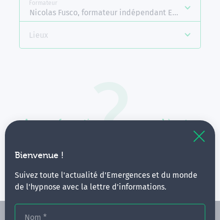
Formateur
Nicolas Fusco, formateur indépendant Emergences
Lieux
Aucune formation ne correspond à votre
recherche.
Vous pouvez renouveler votre requête en élargissant
Bienvenue !
vos critères.
Suivez toute l'actualité d'Emergences et du monde
de l'hypnose avec la lettre d'informations.
Nom
*