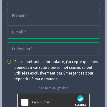
Prénom
*
FORMATIONS
E-mail
*
NOS FORMATEURS
CONGRÈS
Profession
*
ACTUALITÉS
En soumettant ce formulaire, j'accepte que mes
INFOS PRATIQUES
données à caractère personnel saisies soient
utilisées exclusivement par Émergences pour
Qui sommes-nous ?
répondre à ma demande.
CONTACT
* Champs obligatoires
35 boulevard Solférino
35000 Rennes
02 99 05 25 47