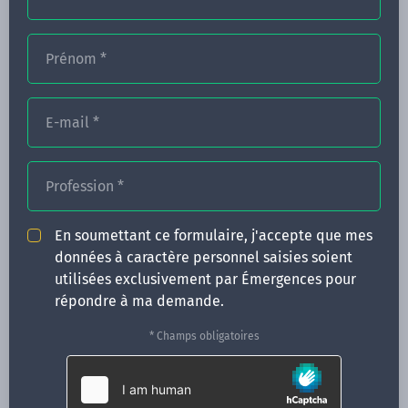
Prénom
*
FORMATIONS
E-mail
*
NOS FORMATEURS
CONGRÈS
Profession
*
ACTUALITÉS
En soumettant ce formulaire, j'accepte que mes
INFOS PRATIQUES
données à caractère personnel saisies soient
utilisées exclusivement par Émergences pour
Qui sommes-nous ?
répondre à ma demande.
CONTACT
* Champs obligatoires
35 boulevard Solférino
35000 Rennes
02 99 05 25 47