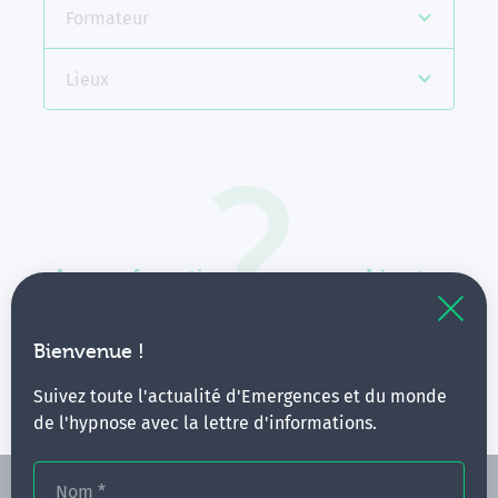
Formateur
Lieux
Aucune formation ne correspond à votre
recherche.
Vous pouvez renouveler votre requête en élargissant
Bienvenue !
vos critères.
Suivez toute l'actualité d'Emergences et du monde
de l'hypnose avec la lettre d'informations.
Nom
*