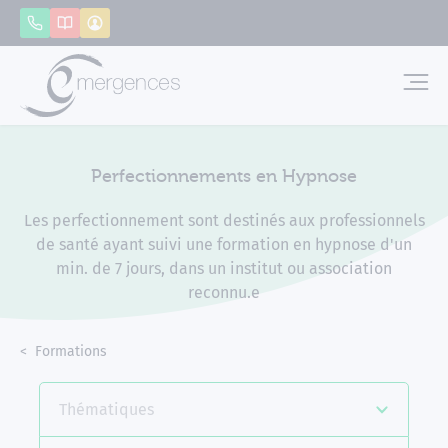
Panneau de gestion des cookies
Appeler
Catalogue
Mon compte
Emerg
Perfectionnements en Hypnose
Les perfectionnement sont destinés aux professionnels
de santé ayant suivi une formation en hypnose d'un
min. de 7 jours, dans un institut ou association
reconnu.e
Accueil
Formations
Perfectionnements en Hypnose
Thématiques