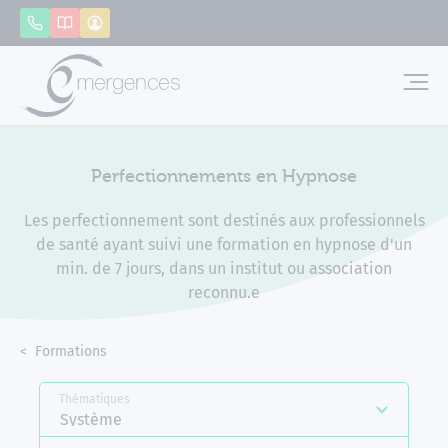
Panneau de gestion des cookies
Appeler
Catalogue
Mon compte
Emerg
Perfectionnements en Hypnose
Les perfectionnement sont destinés aux professionnels
de santé ayant suivi une formation en hypnose d'un
min. de 7 jours, dans un institut ou association
reconnu.e
Accueil
Formations
Perfectionnements en Hypnose
Thématiques
Système