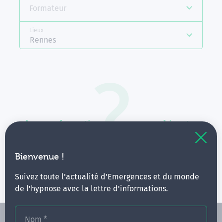
Formateur
Lieux
Rennes
Aucune formation ne correspond à votre
recherche.
Vous pouvez renouveler votre requête en élargissant
Bienvenue !
vos critères.
Suivez toute l'actualité d'Emergences et du monde
de l'hypnose avec la lettre d'informations.
Nom
*