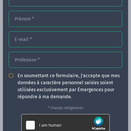
Prénom
*
FORMATIONS
E-mail
*
NOS FORMATEURS
CONGRÈS
Profession
*
ACTUALITÉS
En soumettant ce formulaire, j'accepte que mes
INFOS PRATIQUES
données à caractère personnel saisies soient
utilisées exclusivement par Émergences pour
Qui sommes-nous ?
répondre à ma demande.
CONTACT
* Champs obligatoires
35 boulevard Solférino
35000 Rennes
02 99 05 25 47