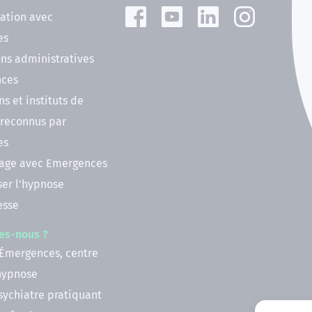
ation avec
es
ns administratives
nces
ns et instituts de
 reconnus par
es
nage avec Emergences
ser l'hypnose
esse
es-nous ?
 Émergences, centre
'hypnose
psychiatre pratiquant