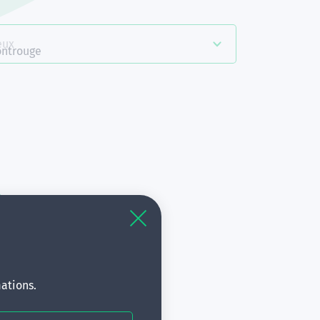
eux
ntrouge
à
s.
ations.