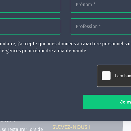
Prénom
*
Profession
*
ulaire, j'accepte que mes données à caractère personnel sais
mergences pour répondre à ma demande.
RATIQUES
CONTACT
inancer ma formation
35 boulevard Solférino
 (FIF PL, CPF, DPC)
35000 Rennes
e foire aux questions
02 99 05 25 47
tions en hypnose
Contactez-nous
ours de formation en
vec Emergences
Paiements sécurisés
former à Émergences à
à Paris
SUIVEZ-NOUS !
t se restaurer lors de