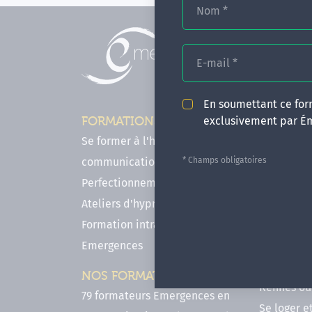
Nom
*
E-mail
*
En soumettant ce form
exclusivement par É
FORMATIONS
INFOS P
Se former à l'hypnose, l'IMO & la
Comment f
* Champs obligatoires
communication
en hypnose
Perfectionnements en Hypnose
FAQ - Notr
Ateliers d'hypnose en ligne
des forma
Formation intra-établissement
Votre parc
Emergences
Hypnose a
Venir se 
NOS FORMATEURS
Rennes ou 
79 formateurs Emergences en
Se loger e