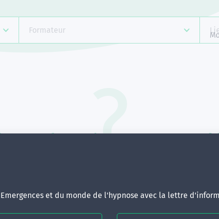
Formateur
Li
Mo
Aucune formation ne correspond 
votre recherche.
ous pouvez renouveler votre requête en élargissant vos critère
d'Emergences et du monde de l'hypnose avec la lettre d'inform