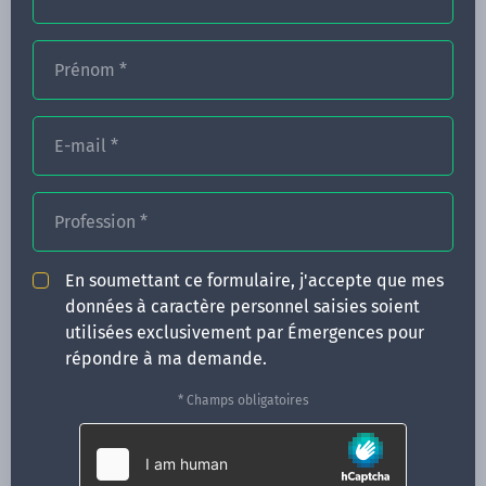
Prénom
*
FORMATIONS
E-mail
*
NOS FORMATEURS
CONGRÈS
Profession
*
ACTUALITÉS
En soumettant ce formulaire, j'accepte que mes
INFOS PRATIQUES
données à caractère personnel saisies soient
utilisées exclusivement par Émergences pour
Qui sommes-nous ?
répondre à ma demande.
CONTACT
* Champs obligatoires
35 boulevard Solférino
35000 Rennes
02 99 05 25 47