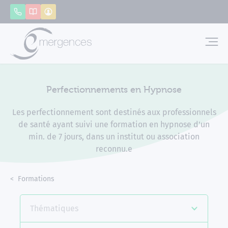
Panneau de gestion des cookies
Appeler
Catalogue
Mon compte
Emerg
Perfectionnements en Hypnose
Les perfectionnement sont destinés aux professionnels
de santé ayant suivi une formation en hypnose d'un
min. de 7 jours, dans un institut ou association
reconnu.e
Accueil
Formations
Perfectionnements en Hypnose
Thématiques