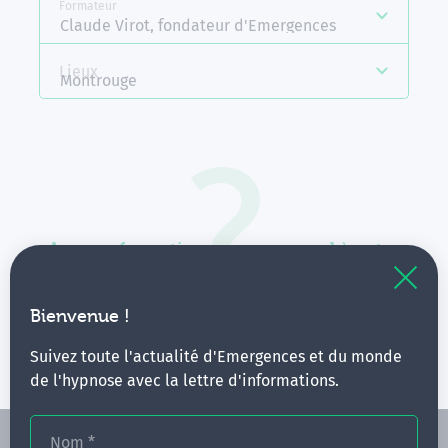
Formateur
Claude Virot, fondateur d'Emergences
Lieux
Montrouge
Aucune formation ne correspond à votre
recherche.
Vous pouvez renouveler votre requête en élargissant
Bienvenue !
vos critères.
Suivez toute l'actualité d'Emergences et du monde
de l'hypnose avec la lettre d'informations.
Nom
*