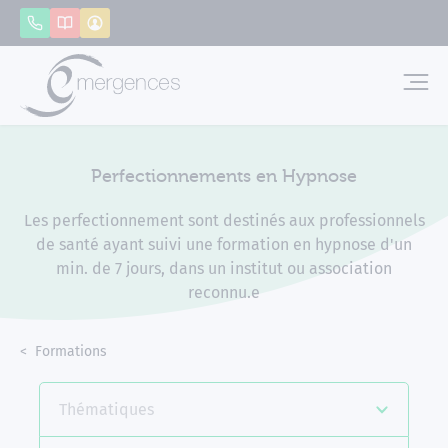
Panneau de gestion des cookies
Appeler
Catalogue
Mon compte
Emerg
Perfectionnements en Hypnose
Les perfectionnement sont destinés aux professionnels
de santé ayant suivi une formation en hypnose d'un
min. de 7 jours, dans un institut ou association
reconnu.e
Accueil
Formations
Perfectionnements en Hypnose
Thématiques