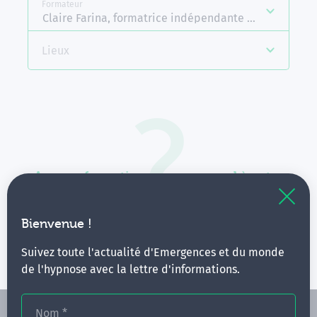
Formateur
Claire Farina, formatrice indépendante Emergences
Lieux
Aucune formation ne correspond à votre
recherche.
Vous pouvez renouveler votre requête en élargissant
Bienvenue !
vos critères.
Suivez toute l'actualité d'Emergences et du monde
de l'hypnose avec la lettre d'informations.
Nom
*