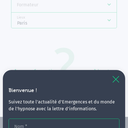
Formateur
Lieux
Paris
Aucune formation ne correspond à votre
recherche.
Vous pouvez renouveler votre requête en élargissant
Bienvenue !
vos critères.
Suivez toute l'actualité d'Emergences et du monde
de l'hypnose avec la lettre d'informations.
Nom
*