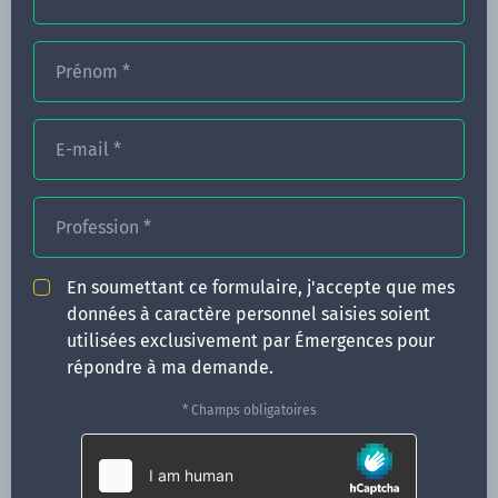
Prénom
*
FORMATIONS
E-mail
*
NOS FORMATEURS
CONGRÈS
Profession
*
ACTUALITÉS
En soumettant ce formulaire, j'accepte que mes
INFOS PRATIQUES
données à caractère personnel saisies soient
utilisées exclusivement par Émergences pour
Qui sommes-nous ?
répondre à ma demande.
CONTACT
* Champs obligatoires
35 boulevard Solférino
35000 Rennes
02 99 05 25 47