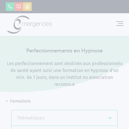
Panneau de gestion des cookies
Appeler
Catalogue
Mon compte
Emerg
Perfectionnements en Hypnose
Les perfectionnement sont destinés aux professionnels
de santé ayant suivi une formation en hypnose d'un
min. de 7 jours, dans un institut ou association
reconnu.e
Accueil
Formations
Perfectionnements en Hypnose
Thématiques