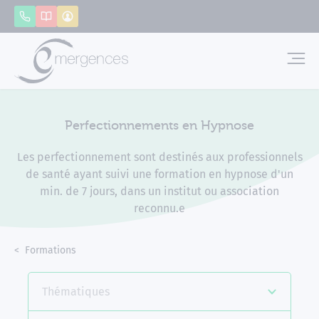
Panneau de gestion des cookies
Appeler
Catalogue
Mon compte
Emerg
Perfectionnements en Hypnose
Les perfectionnement sont destinés aux professionnels
de santé ayant suivi une formation en hypnose d'un
min. de 7 jours, dans un institut ou association
reconnu.e
Accueil
Formations
Perfectionnements en Hypnose
Thématiques