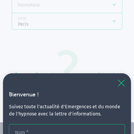
Formateur
Lieux
Paris
Aucune formation ne correspond à votre
recherche.
Vous pouvez renouveler votre requête en élargissant
Bienvenue !
vos critères.
Suivez toute l'actualité d'Emergences et du monde
de l'hypnose avec la lettre d'informations.
Nom
*