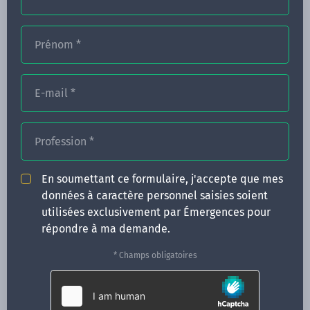
Prénom
*
FORMATIONS
E-mail
*
NOS FORMATEURS
CONGRÈS
Profession
*
ACTUALITÉS
En soumettant ce formulaire, j'accepte que mes
INFOS PRATIQUES
données à caractère personnel saisies soient
utilisées exclusivement par Émergences pour
Qui sommes-nous ?
répondre à ma demande.
CONTACT
* Champs obligatoires
35 boulevard Solférino
35000 Rennes
02 99 05 25 47