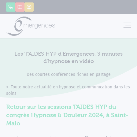
Panneau de gestion des cookies
Appeler
Catalogue
Mon compte
Emerg
Les T'AIDES HYP d'Emergences, 3 minutes
d'hypnose en vidéo
Des courtes conférences riches en partage
Accueil
Actualités
Toute notre actualité en hypnose et communication dans les
soins
Les T'AIDES HYP d'Emergences, 3 minutes d'hypnose en vidéo
Retour sur les sessions TAIDES HYP du
congrès Hypnose & Douleur 2024, à Saint-
Malo