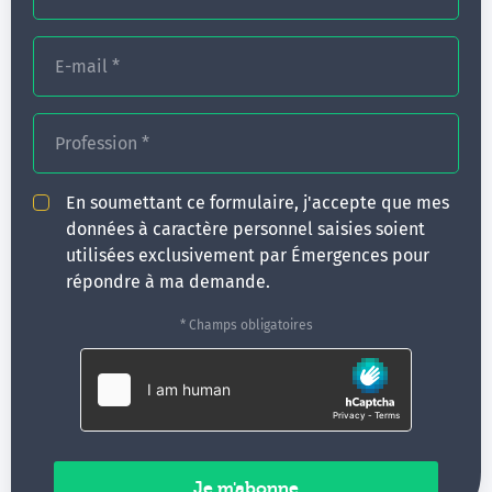
Retrouvez ci-dessous les T'AIDES HYP des
lauréats du Congrès Hypnose & Douleur
E-mail
*
2024, les Drs Claire Farina, Cédric
Gueguen et Marina Sochat. 3 minutes de
partage d'expérience en lien avec le
Profession
*
monde de la santé !
En soumettant ce formulaire, j'accepte que mes
données à caractère personnel saisies soient
utilisées exclusivement par Émergences pour
répondre à ma demande.
* Champs obligatoires