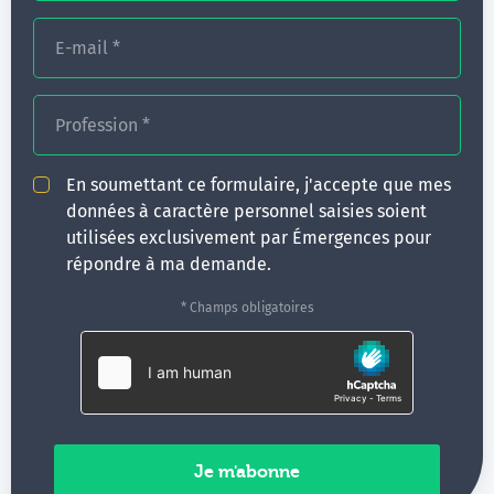
E-mail
*
Profession
*
« Une formation exceptionnelle que j’ai
En soumettant ce formulaire, j'accepte que mes
mise en pratique dès le lendemain et les
données à caractère personnel saisies soient
résultats sont surprenants »
utilisées exclusivement par Émergences pour
Pierre
répondre à ma demande.
* Champs obligatoires
L’atelier en 2020 a obtenu la moyenne de
9,58/10.
Chacun de ces ateliers représente une étape pour
obtenir le certificat international de thérapeute
qualifié en théarapie des États du Moi délivré par l'Ego
State Therapy International (ESTI).