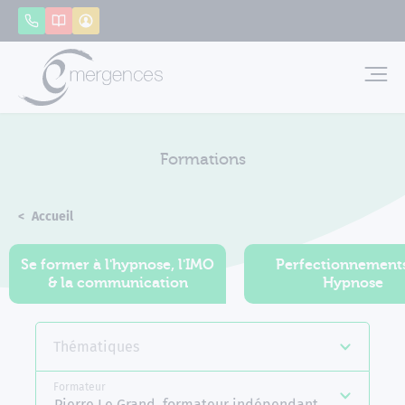
Panneau de gestion des cookies
Appeler
Catalogue
Mon compte
Emerg
Formations
Accueil
Formations
Se former à l'hypnose, l'IMO
Perfectionnement
& la communication
Hypnose
Thématiques
Formateur
Pierre Le Grand, formateur indépendant Emergences