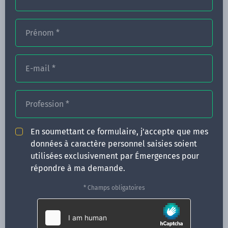
Prénom
*
FORMATIONS
NOS FORMATEURS
E-mail
*
CONGRÈS
Profession
*
ACTUALITÉS
INFOS PRATIQUES
En soumettant ce formulaire, j'accepte que mes
données à caractère personnel saisies soient
Qui sommes-nous ?
utilisées exclusivement par Émergences pour
CONTACT
répondre à ma demande.
35 boulevard Solférino
* Champs obligatoires
35000 Rennes
02 99 05 25 47