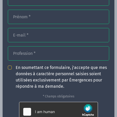
Prénom
*
FORMATIONS
NOS FORMATEURS
E-mail
*
CONGRÈS
Profession
*
ACTUALITÉS
INFOS PRATIQUES
En soumettant ce formulaire, j'accepte que mes
données à caractère personnel saisies soient
Qui sommes-nous ?
utilisées exclusivement par Émergences pour
CONTACT
répondre à ma demande.
35 boulevard Solférino
* Champs obligatoires
35000 Rennes
02 99 05 25 47