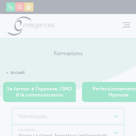
Panneau de gestion des cookies
Appeler
Catalogue
Mon compte
Emerg
Formations
Accueil
Formations
Se former à l'hypnose, l'IMO
Perfectionnement
& la communication
Hypnose
Thématiques
Formateur
Pierre Le Grand, formateur indépendant Emergences