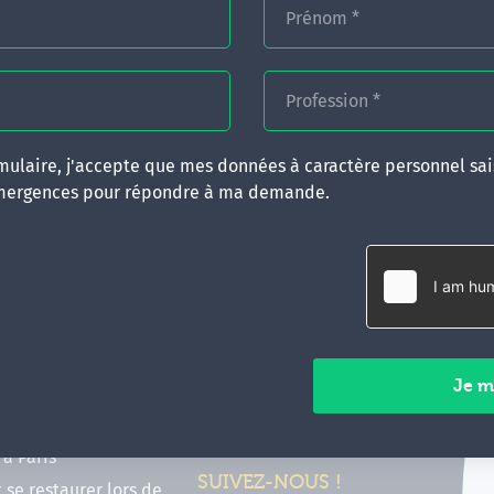
Prénom
*
Profession
*
ulaire, j'accepte que mes données à caractère personnel sais
mergences pour répondre à ma demande.
RATIQUES
CONTACT
inancer ma formation
35 boulevard Solférino
 (FIF PL, CPF, DPC)
35000 Rennes
e foire aux questions
02 99 05 25 47
tions en hypnose
Contactez-nous
ours de formation en
vec Emergences
Paiements sécurisés
former à Émergences à
à Paris
SUIVEZ-NOUS !
t se restaurer lors de