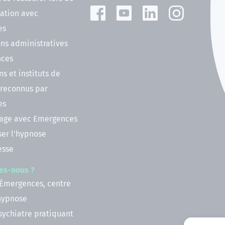
ation avec
es
ns administratives
nces
ns et instituts de
 reconnus par
es
nage avec Emergences
ser l'hypnose
esse
es-nous ?
 Émergences, centre
'hypnose
psychiatre pratiquant