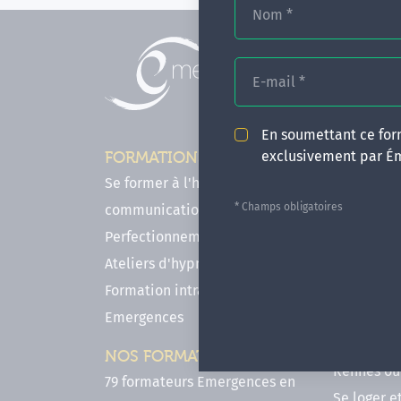
Nom
*
E-mail
*
En soumettant ce form
exclusivement par É
FORMATIONS
INFOS P
Se former à l'hypnose, l'IMO & la
Comment f
* Champs obligatoires
communication
en hypnose
Perfectionnements en Hypnose
FAQ - Notr
Ateliers d'hypnose en ligne
des forma
Formation intra-établissement
Votre parc
Emergences
Hypnose a
Venir se 
NOS FORMATEURS
Rennes ou 
79 formateurs Emergences en
Se loger e