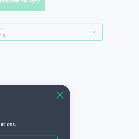
'hypnose en ligne
ux
ris
à
s.
ations.