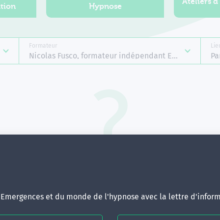
Ateliers d
tion
Hypnose
Formateur
Lie
Nicolas Fusco, formateur indépendant Emergences
Pa
Aucune formation ne correspond 
votre recherche.
ous pouvez renouveler votre requête en élargissant vos critère
d'Emergences et du monde de l'hypnose avec la lettre d'inform