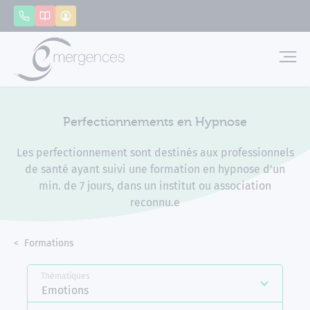
Panneau de gestion des cookies
Appeler
Catalogue
Mon compte
Emerg
Perfectionnements en Hypnose
Les perfectionnement sont destinés aux professionnels
de santé ayant suivi une formation en hypnose d'un
min. de 7 jours, dans un institut ou association
reconnu.e
Accueil
Formations
Perfectionnements en Hypnose
Thématiques
Emotions