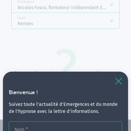
Formateur
Nicolas Fusco, formateur indépendant Emergences
Lieux
Rennes
Aucune formation ne correspond à votre
recherche.
Vous pouvez renouveler votre requête en élargissant
Bienvenue !
vos critères.
Suivez toute l'actualité d'Emergences et du monde
de l'hypnose avec la lettre d'informations.
Nom
*