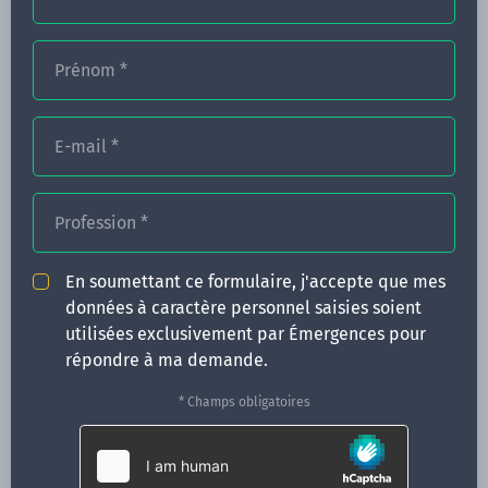
Prénom
*
FORMATIONS
E-mail
*
NOS FORMATEURS
CONGRÈS
Profession
*
ACTUALITÉS
En soumettant ce formulaire, j'accepte que mes
INFOS PRATIQUES
données à caractère personnel saisies soient
utilisées exclusivement par Émergences pour
Qui sommes-nous ?
répondre à ma demande.
CONTACT
* Champs obligatoires
35 boulevard Solférino
35000 Rennes
02 99 05 25 47