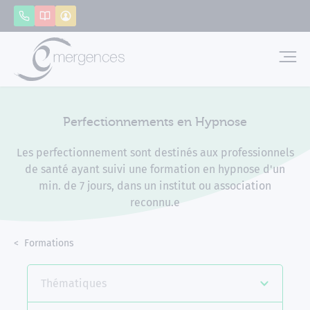
Panneau de gestion des cookies
Appeler
Catalogue
Mon compte
Emerg
Perfectionnements en Hypnose
Les perfectionnement sont destinés aux professionnels
de santé ayant suivi une formation en hypnose d'un
min. de 7 jours, dans un institut ou association
reconnu.e
Accueil
Formations
Perfectionnements en Hypnose
Thématiques