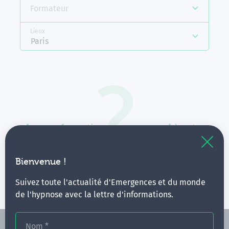
Formateur
Lieux
Paris
Aucune formation ne correspond à votre
recherche.
Vous pouvez renouveler votre requête en élargissant
Bienvenue !
vos critères.
Suivez toute l'actualité d'Emergences et du monde
de l'hypnose avec la lettre d'informations.
Nom
*