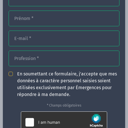
Prénom
*
FORMATIONS
E-mail
*
NOS FORMATEURS
CONGRÈS
Profession
*
ACTUALITÉS
En soumettant ce formulaire, j'accepte que mes
INFOS PRATIQUES
données à caractère personnel saisies soient
utilisées exclusivement par Émergences pour
Qui sommes-nous ?
répondre à ma demande.
CONTACT
* Champs obligatoires
35 boulevard Solférino
35000 Rennes
02 99 05 25 47