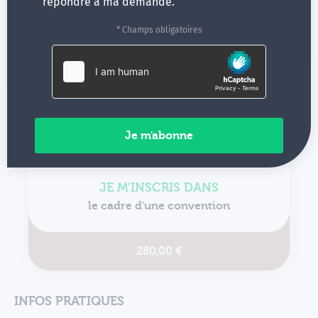
répondre à ma demande.
215,00 €
* Champs obligatoires
Nous contacter
JE M'INSCRIS DANS
le cadre d'une convention
280,00 €
INFOS PRATIQUES