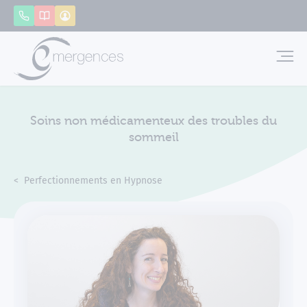
Panneau de gestion des cookies
Appeler
Catalogue
Mon compte
Emerg
Soins non médicamenteux des troubles du
sommeil
Accueil
Formations
Perfectionnements en Hypnose
Soins non médicamenteux des t