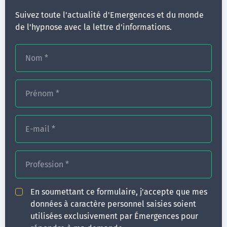
JE CHOISIS MA SESSION POUR CETTE
Suivez toute l'actualité d'Emergences et du monde
FORMATION
de l'hypnose avec la lettre d'informations.
À RENNES
Nom
*
Le 10 septembre 2027
détail de la date du module
Prénom
*
Ajouter au panier
E-mail
*
Profession
*
JE M'INSCRIS
En soumettant ce formulaire, j'accepte que mes
en individuel
données à caractère personnel saisies soient
utilisées exclusivement par Émergences pour