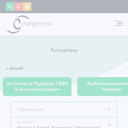
Panneau de gestion des cookies
Appeler
Catalogue
Mon compte
Emerg
Formations
Accueil
Formations
Se former à l'hypnose, l'IMO
Perfectionnement
& la communication
Hypnose
Thématiques
Formateur
Pierre Le Grand, formateur indépendant Emergences