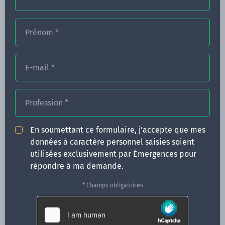
Prénom
*
FORMATIONS
NOS FORMATEURS
E-mail
*
CONGRÈS
Profession
*
ACTUALITÉS
INFOS PRATIQUES
En soumettant ce formulaire, j'accepte que mes
données à caractère personnel saisies soient
Qui sommes-nous ?
utilisées exclusivement par Émergences pour
CONTACT
répondre à ma demande.
35 boulevard Solférino
* Champs obligatoires
35000 Rennes
02 99 05 25 47